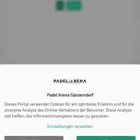
Ja
Immer
Padel Arena Gänserndorf
Dieses Portal verwendet Cookies für ein optimales Erlebnis und für die
anonyme Analyse des Online-Verhaltens der Besucher. Diese Analyse
soll helfen, das Informationsangebot besser zu gestalten.
Einstellungen verwalten